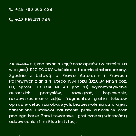
+48 790 663 429
+48 516 471 746
ZABRANIA SIĘ kopiowania zdjęć oraz opisów (w całości lub
w części) BEZ ZGODY właściciela i administratora strony.
Zgodnie z Ustawą o Prawie Autorskim i Prawach
Pokrewnych z dnia 4 lutego 1994 roku (Dz.U.94 Nr 24 poz.
83, sprost.: Dz.U.94 Nr 43 poz.170) wykorzystywanie
autorskich pomysłów, rozwiązań, kopiowanie,
rozpowszechnianie zdjęć, fragmentów grafiki, tekstów
opisów w celach zarobkowych, bez zezwolenia autora jest
zabronione i stanowi naruszenie praw autorskich oraz
podlega karze. Znaki towarowe i graficzne są własnością
odpowiednich firm i/lub instytucji.