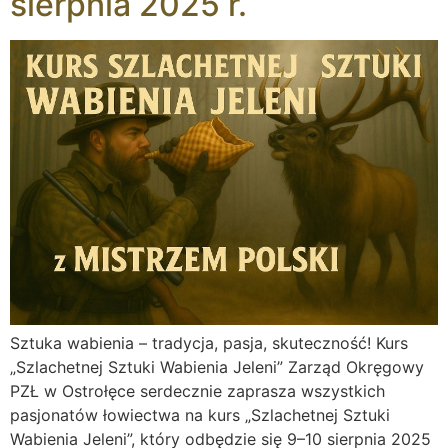
sierpnia 2025 r.
Sztuka wabienia – tradycja, pasja, skuteczność! Kurs
„Szlachetnej Sztuki Wabienia Jeleni” Zarząd Okręgowy
PZŁ w Ostrołęce serdecznie zaprasza wszystkich
pasjonatów łowiectwa na kurs „Szlachetnej Sztuki
Wabienia Jeleni”, który odbędzie się 9–10 sierpnia 2025